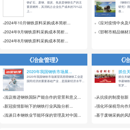
铁矿石、废钢、煤炭、焦炭是钢铁生产的主
《钢铁
要原燃料，其消耗占企业生产成本的70%以
研究》用
上...
改...
2024年10月钢铁原料采购成本简析...
《应对疫情中央及地
2024年9月钢铁原料采购成本简析...
《邯郸市精品钢材产
2024年8月钢铁原料采购成本简析...
《冶金管理》
《冶
2020年我国钢铁市场展...
抓住关
2020年我国钢铁市场展望高雨萌钢铁工业是
抓住关
国民经济的重要基础产业，是国家经济水平...
华菱钢
军罗...
浅议推进钢铁国际产能合作的背景和意义...
从抗疫的制度创新，
新冠疫情影响下的钢铁行业风险分析...
强化环保税导向作用
浅谈日本钢铁业节能环保的管理及对中国...
基于废钢采购的风险